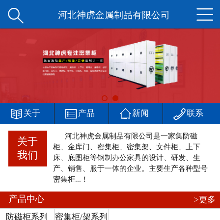


网站首页
河北神虎金属制品有限公司
公司简介
产品中心
新闻中心




客户案例
关于
产品
新闻
联系
河北神虎金属制品有限公司是一家集防磁
厂区一角
关于
柜、金库门、密集柜、密集架、文件柜、上下
我们
床、底图柜等钢制办公家具的设计、研发、生
在线留言
产、销售、服于一体的企业。主要生产各种型号
密集柜...！
联系我们
产品中心
>更多
防磁柜系列
密集柜/架系列